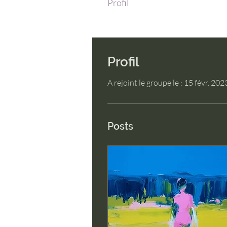
Profil
Profil
A rejoint le groupe le : 15 févr. 202
Posts