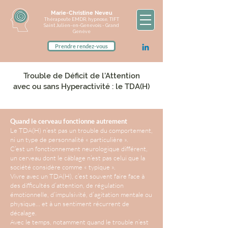
Marie-Christine Neveu
Thérapeute EMDR, hypnose, TIFT
Saint Julien-en-Genevois - Grand
Genève
Prendre rendez-vous
Trouble de Déficit de l’Attention
avec ou sans Hyperactivité : le TDA(H)
Quand le cerveau fonctionne autrement
Le TDA(H) n’est pas un trouble du comportement,
ni un type de personnalité « particulière ».
C’est un fonctionnement neurologique différent,
un cerveau dont le câblage n’est pas celui que la
société considère comme « typique ».
Vivre avec un TDA(H), c’est souvent faire face à
des difficultés d’attention, de régulation
émotionnelle, d’impulsivité, d’agitation mentale ou
physique… et à un sentiment récurrent de
décalage.
Avec le temps, notamment quand le trouble n’est