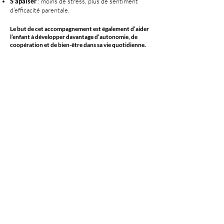
S’apaiser
: moins de stress, plus de sentiment
d’efficacité parentale.
Le but de cet accompagnement est également d’aider
l’enfant à développer davantage d’autonomie, de
coopération et de bien-être dans sa vie quotidienne.
Le nombre de séances correspond à la demande de
chaque parent mais il est typiquement de 4 à 8 séances.
Au final, mon vœu le plus cher serait que cet
accompagnement permette à chaque parent d’enfant
vivant avec un TDA(H) de vivre sa parentalité atypique
comme un enrichissement, voire comme une chance.
"La richesse est dans la différence."
(Albert Jacquard, biologiste et généticien)
L’hypnose, la SBA (EMDR*), la cohérence cardiaque
et la thérapie TIFT ne se substituent à aucun avis ni
traitement médical.
*EMDR : Je suis formée à la SBA (Stimulation