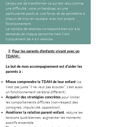
L’enjeu est de transformer ce qui est vécu comme
une difficulté, voire un handicap, en une
particularité positive, une force, et de permettre à
chacun de trouver sa place, avec son propre
fonctionnement.
Le nombre de séances correspond bien sûr à la
demande de chaque personne mais il est
typiquement de 4 à 8 séances.
2.
Pour les parents d’enfants vivant avec un
TDA(H) :
Le but de mon accompagnement est d’aider les
parents à :
Mieux comprendre le TDAH de leur enfant
(ce
n’est pas juste “il ne veut pas écouter”, c’est aussi
un fonctionnement cérébral différent).
Acquérir des stratégies concrètes
pour limiter
les comportements difficiles (non-respect des
consignes, impulsivité, opposition).
Améliorer la relation parent-enfant
, réduire les
tensions quotidiennes, augmenter les moments
positifs ensemble.