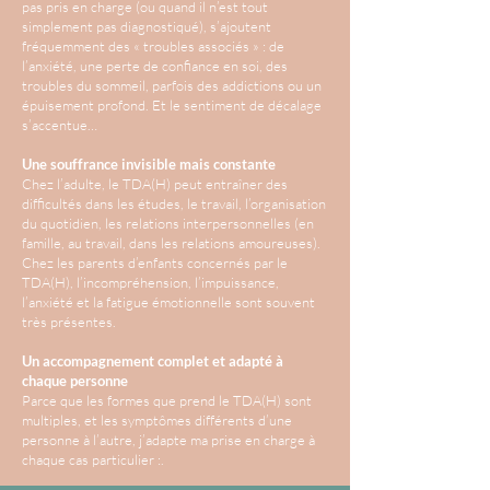
pas pris en charge (ou quand il n’est tout
simplement pas diagnostiqué), s’ajoutent
fréquemment des « troubles associés » : de
l’anxiété, une perte de confiance en soi, des
troubles du sommeil, parfois des addictions ou un
épuisement profond. Et le sentiment de décalage
s’accentue…
Une souffrance invisible mais constante
Chez l’adulte, le TDA(H) peut entraîner des
difficultés dans les études, le travail, l’organisation
du quotidien, les relations interpersonnelles (en
famille, au travail, dans les relations amoureuses).
Chez les parents d’enfants concernés par le
TDA(H), l’incompréhension, l’impuissance,
l’anxiété et la fatigue émotionnelle sont souvent
très présentes.
Un accompagnement complet et adapté à
chaque personne
Parce que les formes que prend le TDA(H) sont
multiples, et les symptômes différents d’une
personne à l’autre, j’adapte ma prise en charge à
chaque cas particulier :
.