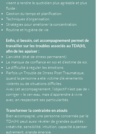
visent à rendre le quotidien plus agréable et plus
fluide :
Gestion du temps et planification.
Techniques d’organisation.
Stratégies pour améliorer la concentration.
Routine et hygiène de vie.
Enfin, si besoin, cet accompagnement permet de
travailler sur les troubles associés au TDA(H),
afin de les apaiser :
L’anxiété (état de stress permanent).
Le manque de confiance en soi et d’estime de soi.
La difficulté à réguler les émotions.
Parfois un Trouble de Stress Post Traumatique,
quand la personne a été victime d’événements
violents ou de situations difficiles.
Avec cet accompagnement, l’objectif n’est pas de «
corriger » le cerveau, mais d’apprendre à vivre
avec, en respectant ses particularités.
Transformer la contrainte en atouts
Bien accompagné, une personne concernée par le
TDA(H) peut aussi révéler de grandes qualités :
créativité, sensibilité, intuition, capacité à penser
autrement, grande énergie.