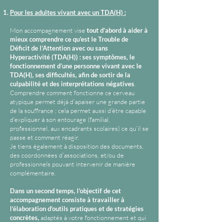
Pour les adultes vivant avec un TDA(H) :
Mon accompagnement vise
tout d’abord à aider à
mieux comprendre ce qu’est le Trouble de
Déficit de l’Attention avec ou sans
Hyperactivité (TDA(H)) : ses symptômes, le
fonctionnement d’une personne vivant avec le
TDA(H), ses difficultés, afin de sortir de la
culpabilité et des interprétations négatives
.
Comprendre comment fonctionne ce cerveau
atypique permet déjà d’apaiser une grande partie
de la souffrance ; cela permet aussi d’être capable
d’expliquer à son entourage (familial,
professionnel, aux encadrants scolaires) ce qu’il se
passe et comment réagir.
Je tiens également à disposition des documents,
des coordonnées d’associations, et/ou de
professionnels pouvant intervenir de manière
complémentaire.
Dans un second temps, l’objectif de cet
accompagnement consiste à travailler à
l’élaboration d’outils pratiques et de stratégies
concrètes,
adaptés à votre fonctionnement et qui