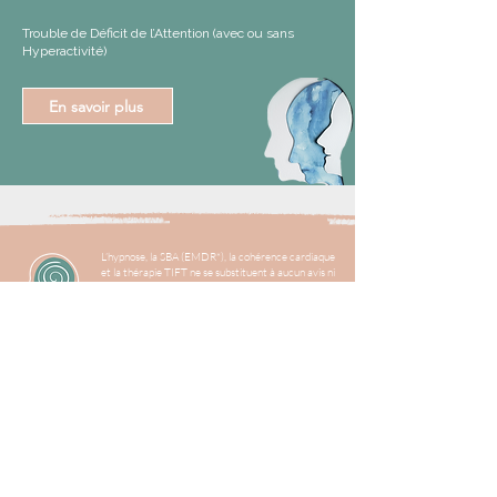
Trouble de Déficit de l’Attention (avec ou sans
Hyperactivité)
En savoir plus
L’hypnose, la SBA (EMDR*), la cohérence cardiaque
et la thérapie TIFT ne se substituent à aucun avis ni
traitement médical.
*EMDR : Je suis formée à la SBA (Stimulation
Bilatérale Alternée), plus connue sous le nom
d'EMDR.
Me contacter
0
6.62.98.40.09 (WhatsApp possible)
ou
079. 226. 79. 70
41, Grand Rue