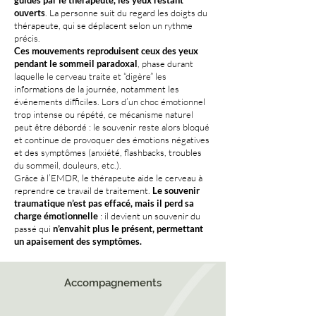
guidés par le thérapeute, les yeux restant
ouverts
. La personne suit du regard les doigts du
thérapeute, qui se déplacent selon un rythme
précis.
Ces mouvements reproduisent ceux des yeux
pendant le sommeil paradoxal
, phase durant
laquelle le cerveau traite et “digère” les
informations de la journée, notamment les
événements difficiles. Lors d’un choc émotionnel
trop intense ou répété, ce mécanisme naturel
peut être débordé : le souvenir reste alors bloqué
et continue de provoquer des émotions négatives
et des symptômes (anxiété, flashbacks, troubles
du sommeil, douleurs, etc.).
Grâce à l’EMDR, le thérapeute aide le cerveau à
reprendre ce travail de traitement.
Le souvenir
traumatique n’est pas effacé, mais il perd sa
charge émotionnelle
: il devient un souvenir du
passé qui
n’envahit plus le présent, permettant
un apaisement des symptômes.
Accompagnements