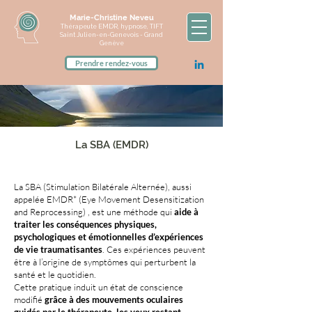
Marie-Christine Neveu
Thérapeute EMDR, hypnose, TIFT
Saint Julien-en-Genevois - Grand
Genève
Prendre rendez-vous
La SBA (EMDR)
La SBA (Stimulation Bilatérale Alternée), aussi
appelée EMDR* (Eye Movement Desensitization
and Reprocessing) , est une méthode qui
aide à
traiter les conséquences physiques,
psychologiques et émotionnelles d’expériences
de vie traumatisantes
. Ces expériences peuvent
être à l’origine de symptômes qui perturbent la
santé et le quotidien.
Cette pratique induit un état de conscience
modifié
grâce à des mouvements oculaires