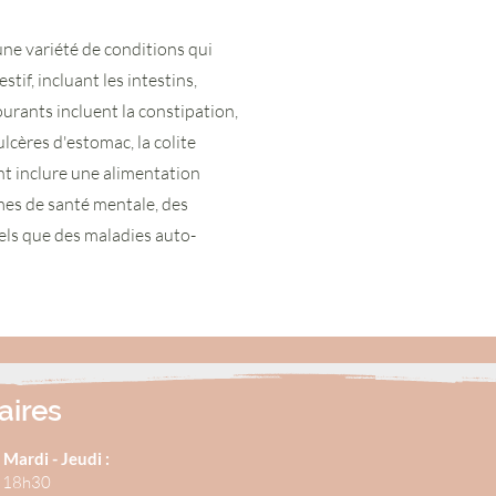
ne variété de conditions qui
if, incluant les intestins,
courants incluent la constipation,
ulcères d'estomac, la colite
nt inclure une alimentation
mes de santé mentale, des
els que des maladies auto-
aires
 Mardi - Jeudi :
 18h30