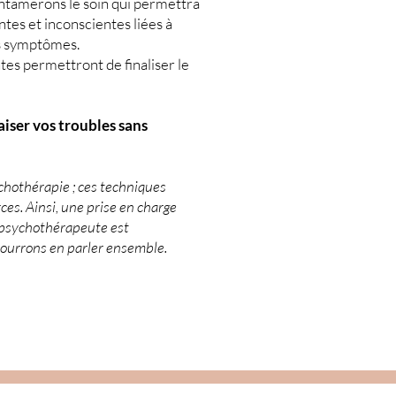
entamerons le soin qui permettra
tes et inconscientes liées à
os symptômes.
tes permettront de finaliser le
aiser vos troubles sans
ychothérapie ; ces techniques
ces. Ainsi, une prise en charge
 psychothérapeute est
pourrons en parler ensemble.