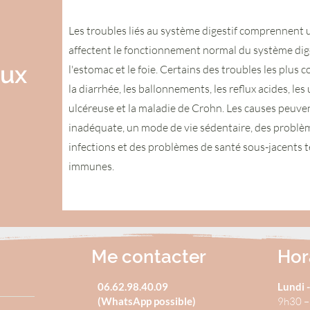
Les troubles liés au système digestif comprennent u
affectent le fonctionnement normal du système digest
aux
l'estomac et le foie. Certains des troubles les plus 
la diarrhée, les ballonnements, les reflux acides, les 
ulcéreuse et la maladie de Crohn. Les causes peuve
inadéquate, un mode de vie sédentaire, des problè
infections et des problèmes de santé sous-jacents t
immunes.
Me contacter
Hor
0
6.62.98.40.09
Lundi -
(WhatsApp possible)
9h30 –