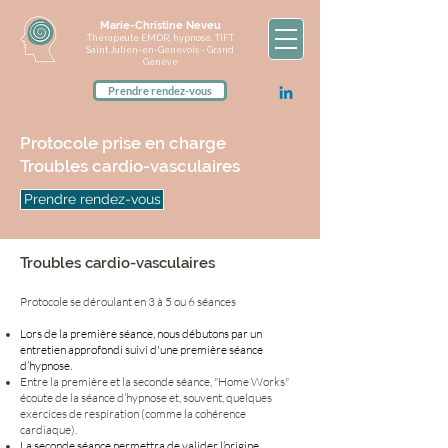
Marie-Christine Neveu
Thérapeute EMDR, hypnose, TIFT
Saint Julien-en-Genevois - Grand
Genève
Prendre rendez-vous
Protocole prise en charge
Troubles cardio-vasculaires
Prendre rendez-vous
Troubles cardio-vasculaires
Protocole se déroulant en 3 à 5 ou 6 séances
Lors de la première séance, nous débutons par un
entretien approfondi suivi d'une première séance
d’hypnose.
Entre la première et la seconde séance, "Home Works"
écoute de la séance d’hypnose et, souvent, quelques
exercices de respiration (comme la cohérence
cardiaque).
La seconde séance permettra de valider l’origine