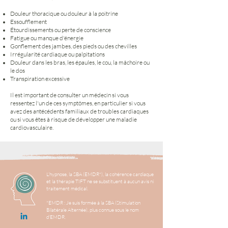
Douleur thoracique ou douleur à la poitrine
Essoufflement
Étourdissements ou perte de conscience
Fatigue ou manque d'énergie
Gonflement des jambes, des pieds ou des chevilles
Irrégularité cardiaque ou palpitations
Douleur dans les bras, les épaules, le cou, la mâchoire ou
le dos
Transpiration excessive
Il est important de consulter un médecin si vous
ressentez l'un de ces symptômes, en particulier si vous
avez des antécédents familiaux de troubles cardiaques
ou si vous êtes à risque de développer une maladie
cardiovasculaire.
L’hypnose, la SBA (EMDR*), la cohérence cardiaque
et la thérapie TIFT ne se substituent à aucun avis ni
traitement médical.
*EMDR : Je suis formée à la SBA (Stimulation
Bilatérale Alternée), plus connue sous le nom
d'EMDR.