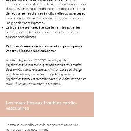
émotionnelle identifiée lors de la première séance. Lors
de cette séance, nous entamerons le soin qui permettra
de neutraliser les charges émotionnelles conscientes et
inconscientes liées à l’événement ou aux événements à
l’origine de vos symptômes.
La troisième séance et éventuellement les suivantes
permettront de finaliser le soin et les résultats des
séances précédentes.
Prêt.e à découvrir en vous la solution pour apaiser
vos troubles sans médicaments ?
A noter : l’hypnose et l’EMDR* ne sont pas de la
psychothérapie ; ces techniques utilisent d’autres modes
d’action et d’autres ressources. Ainsi, une prise en charge
parallèle avec un psychiatre, un psychologue ou un
psychothérapeute est recommandée, si elle n’est pas déjà en
place. Nous pourrons en parler ensemble.
Les maux liés aux troubles cardio-
vasculaires
Les troubles cardio-vasculaires peuvent causer de
nombreux maux, notamment :