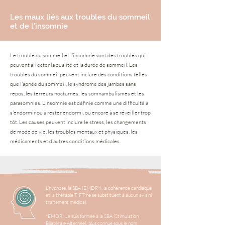
Les maux liés aux troubles du sommeil
et de l'insomnie
Le trouble du sommeil et l'insomnie sont des troubles qui
peuvent affecter la qualité et la durée de sommeil. Les
troubles du sommeil peuvent inclure des conditions telles
que l'apnée du sommeil, le syndrome des jambes sans
repos, les terreurs nocturnes, les somnambulismes et les
parasomnies. L'insomnie est définie comme une difficulté à
s'endormir ou à rester endormi, ou encore à se réveiller trop
tôt. Les causes peuvent inclure le stress, les changements
de mode de vie, les troubles mentaux et physiques, les
médicaments et d'autres conditions médicales.
L’hypnose, la SBA (EMDR*), la cohérence cardiaque
et la thérapie TIFT ne se substituent à aucun avis ni
traitement médical.
*EMDR : Je suis formée à la SBA (Stimulation
Bilatérale Alternée), plus connue sous le nom