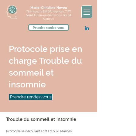
Marie-Christine Neveu
Thérapeute EMDR, hypnose, TIFT
Saint Julien-en-Genevois - Grand
Genève
Prendre rendez-vous
Protocole prise en
charge Trouble du
sommeil et
insomnie
Prendre rendez-vous
Trouble du sommeil et insomnie
Protocole se déroulant en 3 à 5 ou 6 séances