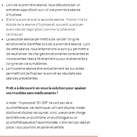
Lors de la première séance, nous débutons par un
entretien approfondi suivi d'une première séance
d’hypnose.
Entre la première et la seconde séance, "Home Works"
écoute de la séance d’hypnose et, souvent, quelques
exercices de respiration (comme la cohérence
cardiaque).
La seconde séance permettra de valider l’origine
émotionnelle identifiée lors de la première séance. Lors
de cette séance, nous entamerons le soin qui permettra
de neutraliser les charges émotionnelles conscientes et
inconscientes liées à l’événement ou aux événements à
l’origine de vos symptômes.
La troisième séance et éventuellement les suivantes
permettront de finaliser le soin et les résultats des
séances précédentes.
Prêt.e à découvrir en vous la solution pour apaiser
vos troubles sans médicaments ?
A noter : l’hypnose et l’EMDR* ne sont pas de la
psychothérapie ; ces techniques utilisent d’autres modes
d’action et d’autres ressources. Ainsi, une prise en charge
parallèle avec un psychiatre, un psychologue ou un
psychothérapeute est recommandée, si elle n’est pas déjà en
place. Nous pourrons en parler ensemble.