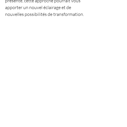
présente, cette approche pourrait vous 
apporter un nouvel éclairage et de 
nouvelles possibilités de transformation.
Source : 
https://www.tift.consulting/fr/tift-
bref.html
https://www.tift.consulting/fr/pourquoi-
tift-fait-sens.html
https://www.tift.consulting/fr/comment-
agit-tift.html
Posts récents
Voir tout