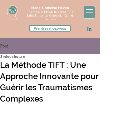
Marie-Christine Neveu
Thérapeute EMDR, hypnose, TIFT
Saint Julien-en-Genevois - Grand
Genève
Prendre rendez-vous
Post
3 min de lecture
La Méthode TIFT : Une
Approche Innovante pour
Guérir les Traumatismes
Complexes