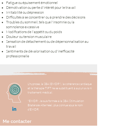
Fatigue ou épuisement émotionnel
Démotivation ou perte d'intérêt pour le travail
Irritabilité ou dépression
Difficultés à se concentrer ou à prendre des décisions
Troubles du sommeil, tels que l'insomnie ou la
somnolence excessive
Modifications de l'appétit ou du poids
Douleur ou tension musculaire
Sensation de détachement ou de dépersonnalisation au
travail
Sentiments de dévalorisation ou d'inefficacité
professionnelle
L’hypnose, la SBA (EMDR*), la cohérence cardiaque
et la thérapie TIFT ne se substituent à aucun avis ni
traitement médical.
*EMDR : Je suis formée à la SBA (Stimulation
Bilatérale Alternée), plus connue sous le nom
d'EMDR.
Me contacter
0
6.62.98.40.09 (WhatsApp possible)
ou