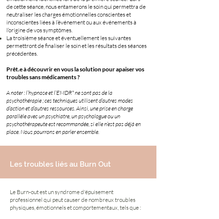
de cette séance, nous entamerons le soin qui permettra de
neutraliser les charges émotionnelles conscientes et
inconscientes liées à l’événement ou aux événements à
l’origine de vos symptômes.
La troisième séance et éventuellement les suivantes
permettront de finaliser le soin et les résultats des séances
précédentes.
Prêt.e à découvrir en vous la solution pour apaiser vos
troubles sans médicaments ?
A noter : l’hypnose et l’EMDR* ne sont pas de la
psychothérapie ; ces techniques utilisent d’autres modes
d’action et d’autres ressources. Ainsi, une prise en charge
parallèle avec un psychiatre, un psychologue ou un
psychothérapeute est recommandée, si elle n’est pas déjà en
place. Nous pourrons en parler ensemble.
Les troubles liés au Burn Out
Le Burn-out est un syndrome d'épuisement
professionnel qui peut causer de nombreux troubles
physiques, émotionnels et comportementaux, tels que :