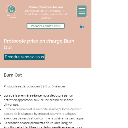
Marie-Christine Neveu
Thérapeute EMDR, hypnose, TIFT
Saint Julien-en-Genevois - Grand
Genève
Prendre rendez-vous
Protocole prise en charge Burn
Out
Prendre rendez-vous
Burn Out
Protocole se déroulant en 3 à 5 ou 6 séances
Lors de la première séance, nous débutons par un
entretien approfondi suivi d'une première séance
d’hypnose.
Entre la première et la seconde séance, "Home Works"
écoute de la séance d’hypnose et, souvent, quelques
exercices de respiration (comme la cohérence cardiaque).
La seconde séance permettra de valider l’origine
émotionnelle identifiée lors de la première séance. Lors