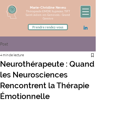
Marie-Christine Neveu
Thérapeute EMDR, hypnose, TIFT
Saint Julien-en-Genevois - Grand
Genève
Prendre rendez-vous
Post
4 min de lecture
Neurothérapeute : Quand
les Neurosciences
Rencontrent la Thérapie
Émotionnelle