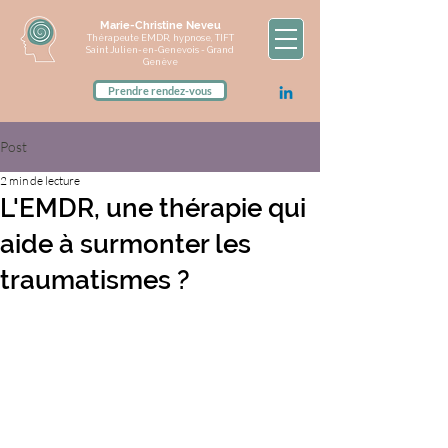
Marie-Christine Neveu
Thérapeute EMDR, hypnose, TIFT
Saint Julien-en-Genevois - Grand
Genève
Prendre rendez-vous
Post
2 min de lecture
L'EMDR, une thérapie qui
aide à surmonter les
traumatismes ?